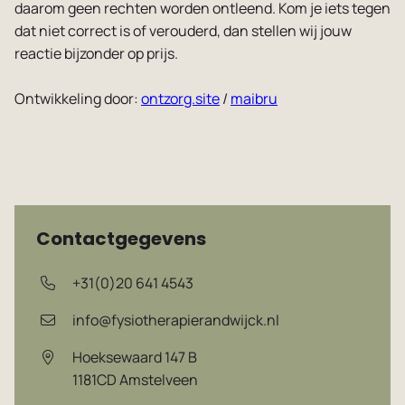
daarom geen rechten worden ontleend. Kom je iets tegen
Vacatures
dat niet correct is of verouderd, dan stellen wij jouw
reactie bijzonder op prijs.
Ontwikkeling door:
ontzorg.site
/
maibru
Contactgegevens
+31(0)20 641 4543
info@fysiotherapierandwijck.nl
Hoeksewaard 147 B
1181CD
Amstelveen