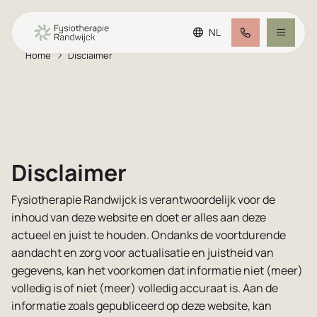
NL
Home
Disclaimer
Ga naar de hoofdinhoud
Ga naar de footer
Afspraak maken
Ga naar de toegankelijkheidsinstellingen
Behandelaanbod
Team
Disclaimer
Fysiotherapie Randwijck is verantwoordelijk voor de
Pluspraktijk
inhoud van deze website en doet er alles aan deze
actueel en juist te houden. Ondanks de voortdurende
FAQ
aandacht en zorg voor actualisatie en juistheid van
gegevens, kan het voorkomen dat informatie niet (meer)
volledig is of niet (meer) volledig accuraat is. Aan de
Tarieven
informatie zoals gepubliceerd op deze website, kan