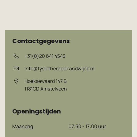
Contactgegevens
+31(0)20 641 4543
info@fysiotherapierandwijck.nl
Hoeksewaard 147 B
1181CD
Amstelveen
Openingstijden
Maandag
07:30 - 17:00 uur