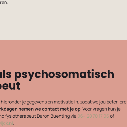
ren.
r als psychosomatisch
peut
 hieronder je gegevens en motivatie in, zodat we jou beter ler
werkdagen nemen we contact met je op
. Voor vragen kun je
end fysiotherapeut Daron Buenting via
06- 28 70 17 06
of
jck.nl
.
Dutch