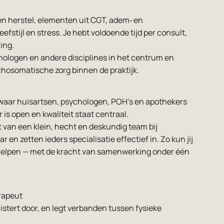
en herstel, elementen uit CGT, adem‑ en
stijl en stress. Je hebt voldoende tijd per consult,
ing.
hologen en andere disciplines in het centrum en
chosomatische zorg binnen de praktijk.
waar huisartsen, psychologen, POH’s en apothekers
 is open en kwaliteit staat centraal.
t van een klein, hecht en deskundig team bij
 en zetten ieders specialisatie effectief in. Zo kun jij
er helpen — met de kracht van samenwerking onder één
rapeut
uistert door, en legt verbanden tussen fysieke