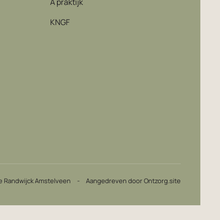
A praktijk
KNGF
e Randwijck Amstelveen
-
Aangedreven door Ontzorg.site