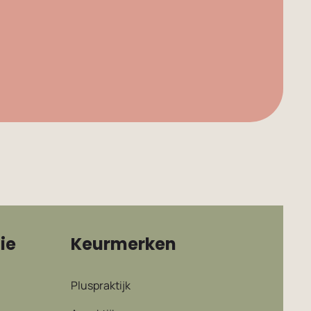
ie
Keurmerken
Pluspraktijk