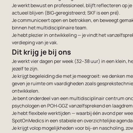
Je werkt bewust en professioneel, blijft reflecteren op j
actueel blijven (BIG‑geregistreerd; SKF is een pré).
Je communiceert open en betrokken, en beweegt gemak
binnen het multidisciplinaire team.
Je hebt plezier in ontwikkeling — je vindt het vanzelfspre
verdieping van je vak.
Dit krijg je bij ons
Je werkt vier dagen per week (32–38 uur) in een klein, 
jezelf te zijn.
Je krijgt begeleiding die met je meegroeit: we denken m
geven je ruimte om vaardigheden zoals gesprekstechnie
ontwikkelen.
Je bent onderdeel van een multidisciplinair centrum o
psychologen en POH‑GGZ vanzelfsprekend en laagdrempe
Je hebt flexibele werktijden — waarbij één avond per week
SpotOnMedics in een stabiele en overzichtelijke agenda
Je krijgt volop mogelijkheden voor bij‑ en nascholing, zowe