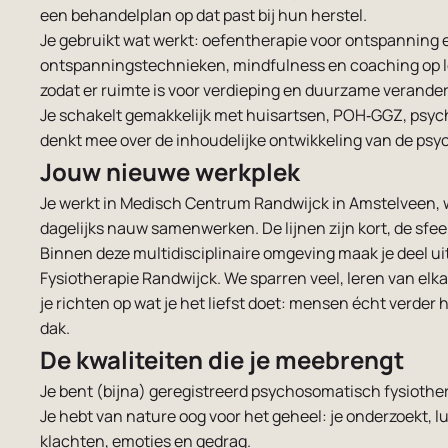
een behandelplan op dat past bij hun herstel.
Je gebruikt wat werkt: oefentherapie voor ontspanning 
ontspanningstechnieken, mindfulness en coaching op leef
zodat er ruimte is voor verdieping en duurzame verander
Je schakelt gemakkelijk met huisartsen, POH‑GGZ, psyc
denkt mee over de inhoudelijke ontwikkeling van de psy
Jouw nieuwe werkplek
Je werkt in Medisch Centrum Randwijck in Amstelveen, 
dagelijks nauw samenwerken. De lijnen zijn kort, de sfeer
Binnen deze multidisciplinaire omgeving maak je deel ui
Fysiotherapie Randwijck. We sparren veel, leren van elkaar
je richten op wat je het liefst doet: mensen écht verd
dak.
De kwaliteiten die je meebrengt
Je bent (bijna) geregistreerd psychosomatisch fysiothe
Je hebt van nature oog voor het geheel: je onderzoekt, l
klachten, emoties en gedrag.