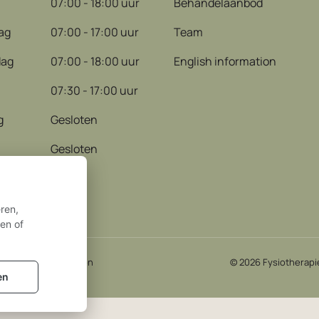
07:00 - 18:00 uur
Behandelaanbod
ag
07:00 - 17:00 uur
Team
dag
07:00 - 18:00 uur
English information
07:30 - 17:00 uur
g
Gesloten
Gesloten
ren,
ren of
English information
© 2026
Fysiotherapi
en