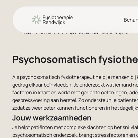
Behan
Home
Vacatures
Psychosomatisch fysiotherapeut
Ga naar de hoofdinhoud
Ga naar de footer
Afspraak maken
Ga naar de toegankelijkheidsinstellingen
Psychosomatisch fysioth
Als psychosomatisch fysiotherapeut help je mensen bij k
gedrag elkaar beïnvloeden. Je onderzoekt wat iemand n
factoren in kaart en werkt met gerichte oefeningen, 
gespreksvoering aan herstel. Zo ondersteun je patiënten
zodat ze weer beter kunnen functioneren in het dagelijk
Jouw werkzaamheden
Je helpt patiënten met complexe klachten op het snijvla
psychosomatisch onderzoek, brengt stressfactoren en c