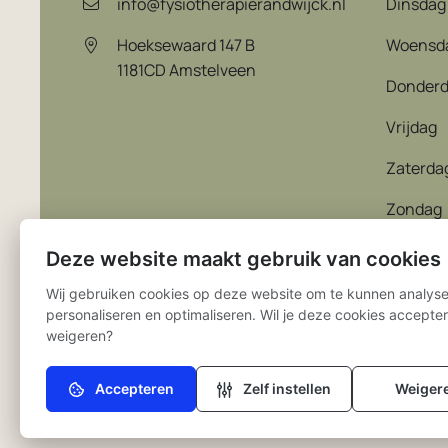
info@fysiotherapierandwijck.nl
Dinsdag
Hoeksewaard 147 B
Woensd
1181CD
Amstelveen
Donder
Vrijdag
Zaterda
Zondag
Deze website maakt gebruik van cookies
Wij gebruiken cookies op deze website om te kunnen analyse
personaliseren en optimaliseren. Wil je deze cookies accepte
weigeren?
Privacy statement
Cookie instellingen
Disclaimer
Accepteren
Zelf instellen
Weiger
Noodzakelijk (verplicht)
Zonder deze cookies kan de website niet naar behoren
werken.