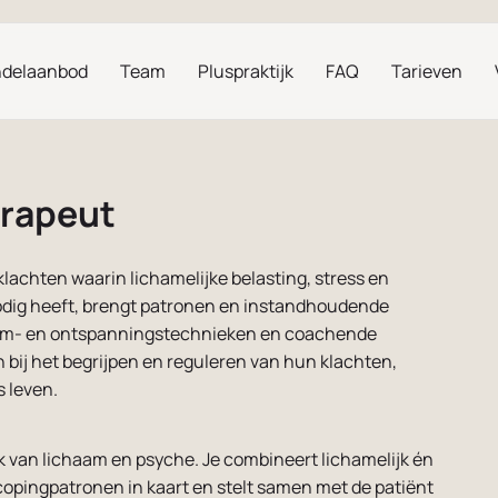
delaanbod
Team
Pluspraktijk
FAQ
Tarieven
erapeut
lachten waarin lichamelijke belasting, stress en
odig heeft, brengt patronen en instandhoudende
adem- en ontspanningstechnieken en coachende
 bij het begrijpen en reguleren van hun klachten,
s leven.
k van lichaam en psyche. Je combineert lichamelijk én
opingpatronen in kaart en stelt samen met de patiënt